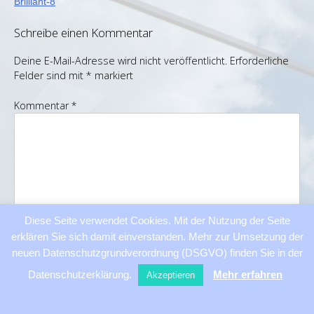
Beitragsnavigation
Brilliant-8
Schreibe einen Kommentar
Deine E-Mail-Adresse wird nicht veröffentlicht.
Erforderliche
Felder sind mit
*
markiert
Kommentar
*
Diese Seite verwendet Cookies. Mit der Nutzung der Seite
erklären Sie sich damit einverstanden. Mehr zur Umsetzung der
neuen Datenschutzgrundverordnung (DSGVO) finden Sie in der
Name
*
Datenschutzerklärung.
Mehr erfahren
Akzeptieren
E-Mail-Adresse
*