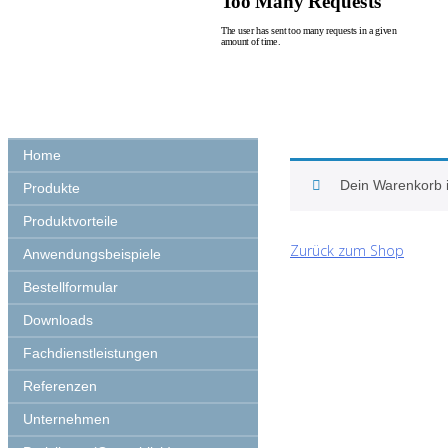
Skip
to
content
Home
Dein Warenkorb is
Produkte
Produktvorteile
Zurück zum Shop
Anwendungsbeispiele
Bestellformular
Downloads
Fachdienstleistungen
Referenzen
Unternehmen